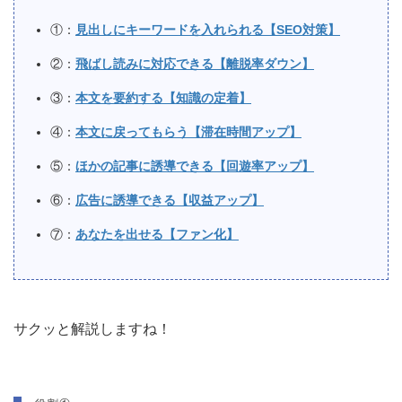
①：
見出しにキーワードを入れられる【SEO対策】
②：
飛ばし読みに対応できる【離脱率ダウン】
③：
本文を要約する【知識の定着】
④：
本文に戻ってもらう【滞在時間アップ】
⑤：
ほかの記事に誘導できる【回遊率アップ】
⑥：
広告に誘導できる【収益アップ】
⑦：
あなたを出せる【ファン化】
サクッと解説しますね！