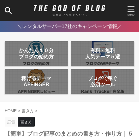
＼レンタルサーバー17社のキャンペーン情報／
かんたん１０分
有料・無料
ブログの始め方
人気テーマ５選
稼げるテーマ
ブログで稼ぐ
AFFINGER
必須ツール
HOME
>
書き方
>
広告
書き方
【簡単】ブログ記事のまとめの書き方・作り方｜５