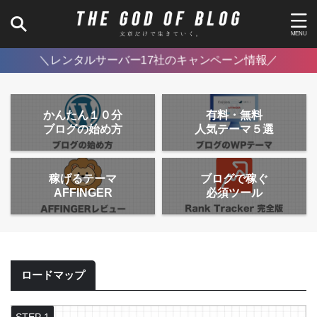
＼レンタルサーバー17社のキャンペーン情報／
かんたん１０分
有料・無料
ブログの始め方
人気テーマ５選
稼げるテーマ
ブログで稼ぐ
AFFINGER
必須ツール
ロードマップ