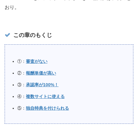
おり。
この章のもくじ
①：
審査がない
②：
報酬単価が高い
③：
承認率が100%！
④：
複数サイトに使える
⑤：
独自特典を付けられる