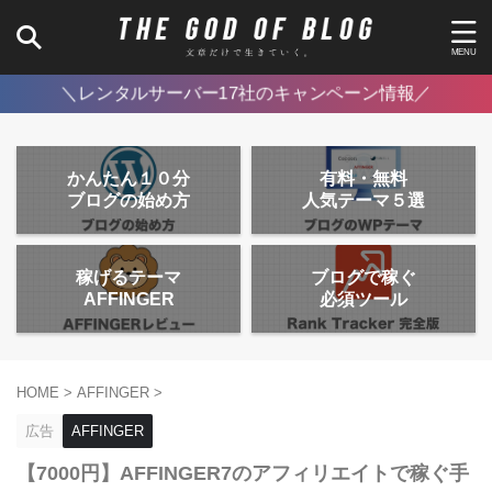
＼レンタルサーバー17社のキャンペーン情報／
かんたん１０分
有料・無料
ブログの始め方
人気テーマ５選
稼げるテーマ
ブログで稼ぐ
AFFINGER
必須ツール
HOME
>
AFFINGER
>
広告
AFFINGER
【7000円】AFFINGER7のアフィリエイトで稼ぐ手