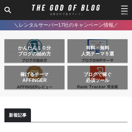
＼レンタルサーバー17社のキャンペーン情報／
かんたん１０分
有料・無料
ブログの始め方
人気テーマ５選
稼げるテーマ
ブログで稼ぐ
AFFINGER
必須ツール
新着記事