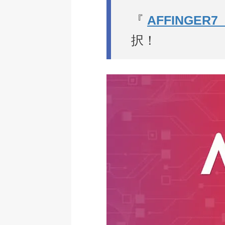
『
AFFINGE
択！