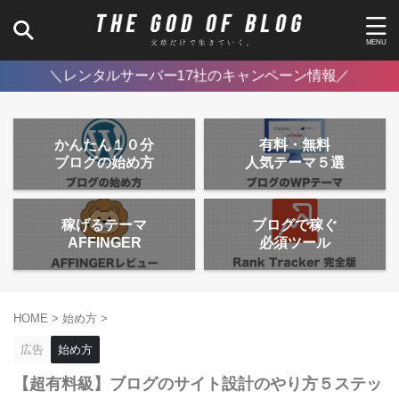
＼レンタルサーバー17社のキャンペーン情報／
かんたん１０分
有料・無料
ブログの始め方
人気テーマ５選
稼げるテーマ
ブログで稼ぐ
AFFINGER
必須ツール
HOME
>
始め方
>
広告
始め方
【超有料級】ブログのサイト設計のやり方５ステッ